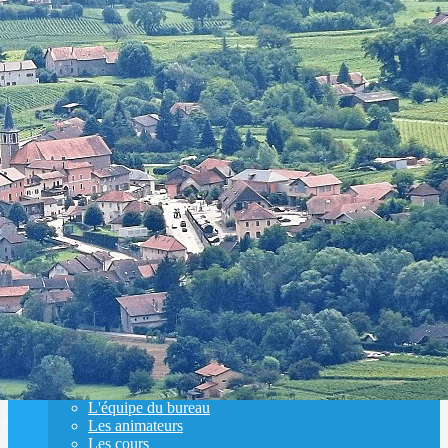
Exporter les lignes sélectionnées
Exporter toutes les colonnes
Exporter uniquement les colonnes affichées
Menu
<
>
Présentation
L'équipe du bureau
Les animateurs
Les cours
Actualités
Ajoutez un logo, un bouton, des réseaux sociaux
Cliquez pour éditer
Le club
▴
▾
Présentation
L'équipe du bureau
Les animateurs
Les cours