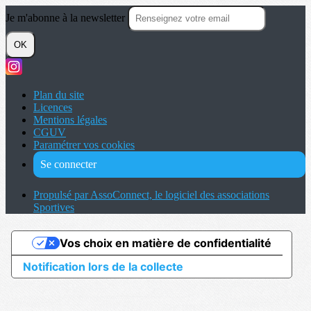
Je m'abonne à la newsletter
OK
Plan du site
Licences
Mentions légales
CGUV
Paramétrer vos cookies
Se connecter
Propulsé par AssoConnect, le logiciel des associations
Sportives
Vos choix en matière de confidentialité
Notification lors de la collecte