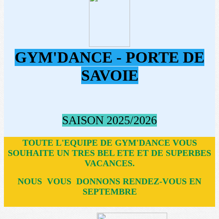
GYM'DANCE - PORTE DE
Texte, bouton et/ou inscription à la newsletter
SAVOIE
Cliquez pour éditer
Je m'abonne à la newsletter
OK
SAISON 2025/2026
TOUTE L'EQUIPE DE GYM'DANCE VOUS
SOUHAITE UN TRES BEL ETE ET DE SUPERBES
VACANCES.
NOUS VOUS DONNONS RENDEZ-VOUS EN
SEPTEMBRE