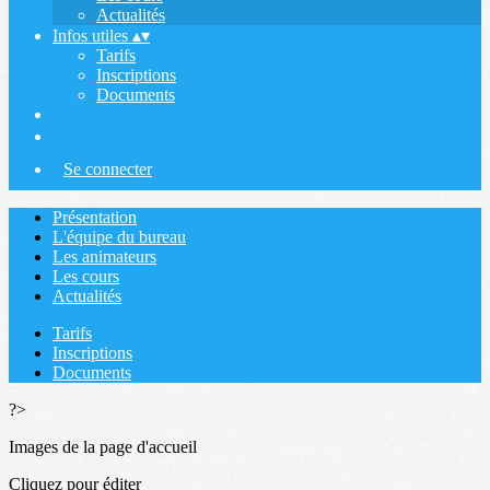
Actualités
Infos utiles
▴
▾
Tarifs
Inscriptions
Documents
Se connecter
Présentation
L'équipe du bureau
Les animateurs
Les cours
Actualités
Tarifs
Inscriptions
Documents
?>
Images de la page d'accueil
Cliquez pour éditer